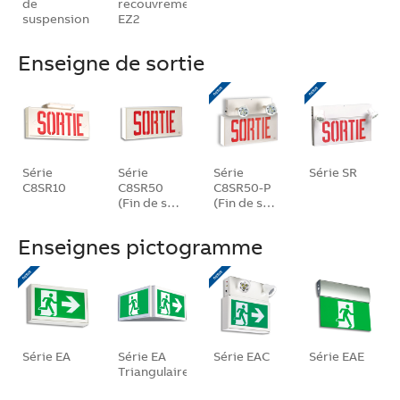
de
recouvrement
suspension
EZ2
Enseigne de sortie
Série
Série
Série
Série SR
C8SR10
C8SR50
C8SR50-P
(Fin de s…
(Fin de s…
Enseignes pictogramme
Série EA
Série EA
Série EAC
Série EAE
Triangulaire