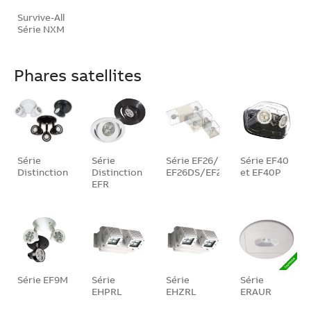
Survive-All
Série NXM
Phares satellites
Série
Série
Série EF26/
Série EF40
Distinction
Distinction
EF26DS/EF26D
et EF40P
EFR
Série EF9M
Série
Série
Série
EHPRL
EHZRL
ERAUR