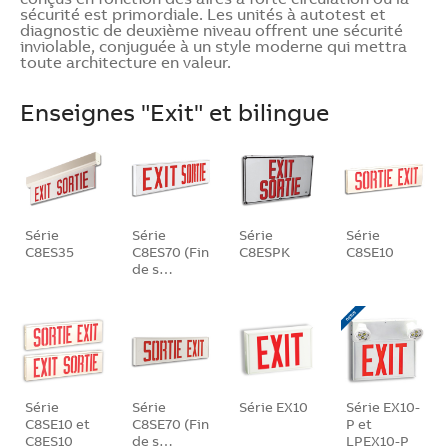
sécurité est primordiale. Les unités à autotest et
diagnostic de deuxième niveau offrent une sécurité
inviolable, conjuguée à un style moderne qui mettra
toute architecture en valeur.
Enseignes "Exit" et bilingue
Série
Série
Série
Série
C8ES35
C8ES70 (Fin
C8ESPK
C8SE10
de s…
Série
Série
Série EX10
Série EX10-
C8SE10 et
C8SE70 (Fin
P et
C8ES10
de s…
LPEX10-P