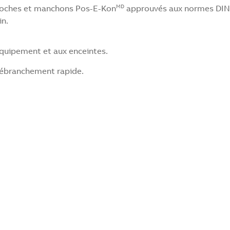
broches et manchons Pos-E-Kon
approuvés aux normes DIN 
MD
in.
’équipement et aux enceintes.
débranchement rapide.