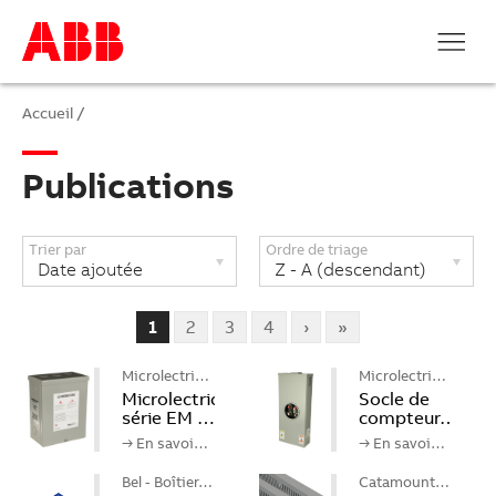
Accueil
/
Publications
Trier par
Ordre de triage
1
2
3
4
›
»
Microlectric
Microlectric…
MD
Microlectricᴹᴰ
Socle de
série EM …
compteur…
→ En savoi…
→ En savoi…
Bel - Boîtier…
Catamount…