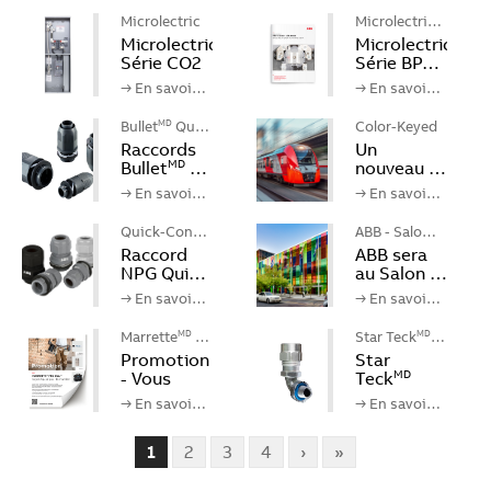
Microlectric
Microlectric
MD
Microlectric
Microlectric
MD
MD
Série CO2
Série BP…
→ En savoi…
→ En savoi…
Bullet
Qui…
Color-Keyed
MD
Raccords
Un
Bullet
…
nouveau …
MD
→ En savoi…
→ En savoi…
Quick-Conn…
ABB - Salo…
Raccord
ABB sera
NPG Qui…
au Salon …
→ En savoi…
→ En savoi…
Marrette
-…
Star Teck
…
MD
MD
Promotion
Star
- Vous
Teck
MD
ave…
série ST…
→ En savoi…
→ En savoi…
1
2
3
4
›
»