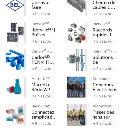
Un savoir-
Chemin de
faire
câbles C…
loca…
→ En savoi…
→ En savoi…
Iberville
- …
Iberville
MD
MD
Ibervilleᴹᴰ |
Raccords
Boîtes
rapides I…
po…
→ En savoi…
→ En savoi…
Carlon
- S…
Iberville
- …
MD
MD
Carlonᴹᴰ
Solutions
TENM Fl…
de
suppo…
→ En savoi…
→ En savoi…
Marrette
Concours
MD
Marrette
Concours
Série WP
Électriciens
→ En savoi…
→ En savoi…
Découvrez l…
Promotion T…
Connectez
Tisser des
simplicité…
liens sur
l…
→ En savoi…
→ En savoi…