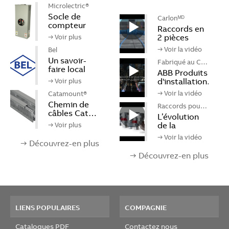
Microlectric®
Socle de
Carlonᴹᴰ
compteur
Raccords en
bi…
2 pièces
→ Voir plus
po…
→ Voir la vidéo
Bel
Un savoir-
Fabriqué au C…
faire local
ABB Produits
q…
d'installation…
→ Voir plus
→ Voir la vidéo
Catamount®
Chemin de
Raccords pour…
câbles Cat…
L’évolution
de la
→ Voir plus
performa…
→ Voir la vidéo
→ Découvrez-en plus
→ Découvrez-en plus
LIENS POPULAIRES
COMPAGNIE
Catalogues PDF
Contactez nous