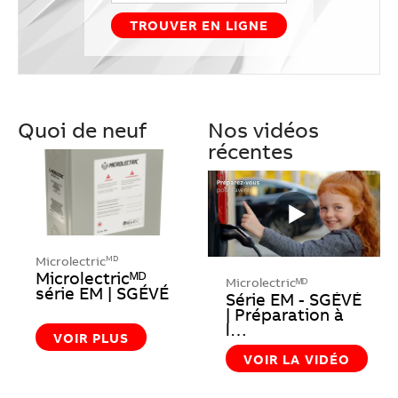
Quoi de neuf
Nos vidéos
récentes
Microlectric
MD
Microlectricᴹᴰ
Microlectricᴹᴰ
série EM | SGÉVÉ
Série EM - SGÉVÉ
| Préparation à
l…
VOIR PLUS
VOIR LA VIDÉO