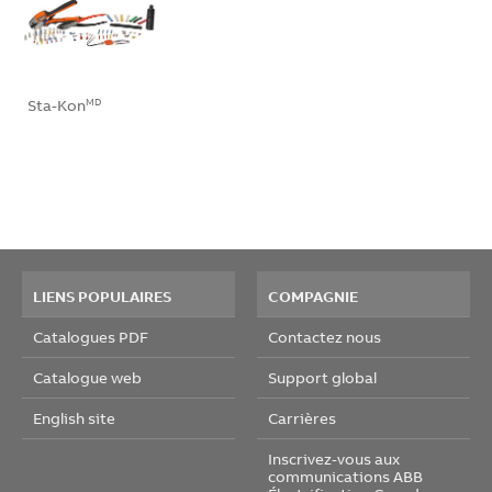
Sta-Kon
MD
LIENS POPULAIRES
COMPAGNIE
Catalogues PDF
Contactez nous
Catalogue web
Support global
English site
Carrières
Inscrivez-vous aux
communications ABB