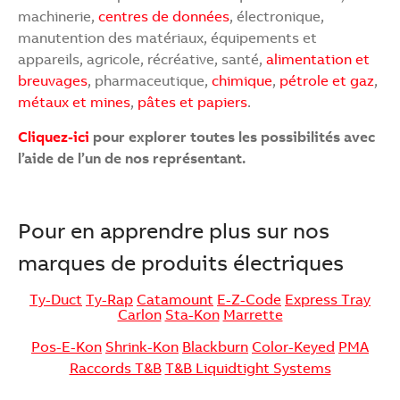
machinerie,
centres de données
, électronique,
manutention des matériaux, équipements et
appareils, agricole, récréative, santé,
alimentation et
breuvages
, pharmaceutique,
chimique
,
pétrole et gaz
,
métaux et mines
,
pâtes et papiers
.
Cliquez-ici
pour explorer toutes les possibilités avec
l’aide de l’un de nos représentant.
Pour en apprendre plus sur nos
marques de produits électriques
Ty-Duct
Ty-Rap
Catamount
E-Z-Code
Express Tray
Carlon
Sta-Kon
Marrette
Pos-E-Kon
Shrink-Kon
Blackburn
Color-Keyed
PMA
Raccords T&B
T&B Liquidtight Systems