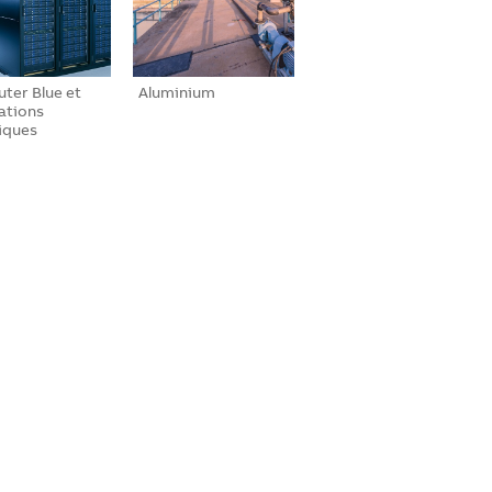
ter Blue et
Aluminium
ations
iques