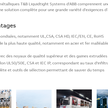
s métalliques T&B Liquidtight Systems d'ABB comprennent u
une solution complète pour une grande variété d'exigences d'
ntages
 mondiales, notamment UL,CSA, CSA HD, IEC/EN, CE, RoHS
e la plus haute qualité, notamment en acier et fer malléable
vec des noyaux de qualité supérieur et des gaines extrudées 
elon UL50/50E, CSA et IEC IP, correspondant au taux d'infilt
te et outils de sélection permettant de sauver du temps