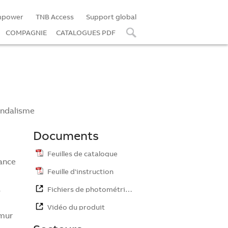
mpower
TNB Access
Support global
COMPAGNIE
CATALOGUES PDF
andalisme
Documents
Feuilles de catalogue
tance
Feuille d'instruction
a
Fichiers de photométrie…
Vidéo du produit
 mur