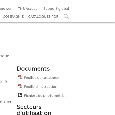
mpower
TNB Access
Support global
COMPAGNIE
CATALOGUES PDF
tique
Documents
Feuilles de catalogue
terie
Feuille d'instruction
Fichiers de photométrie…
alisme
Secteurs
d'utilisation