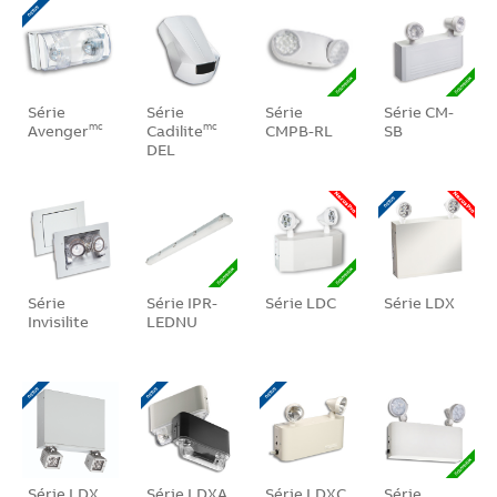
Série
Série
Série
Série CM-
Avenger
Cadilite
CMPB-RL
SB
mc
mc
DEL
Série
Série IPR-
Série LDC
Série LDX
Invisilite
LEDNU
Série LDX
Série LDXA
Série LDXC
Série