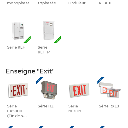
monophase
triphasée
Onduleur
RL3FTC
Série RLFT
Série
RLFTM
Enseigne "Exit"
Série
Série HZ
Série
Série RXL3
CX5000
NEXTN
(Fin de s…