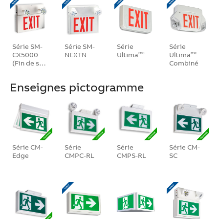
Série SM-
Série SM-
Série
Série
CX5000
NEXTN
Ultima
Ultima
mc
mc
(Fin de s…
Combiné
Enseignes pictogramme
Série CM-
Série
Série
Série CM-
Edge
CMPC-RL
CMPS-RL
SC