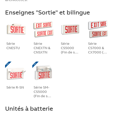
Enseignes "Sortie" et bilingue
Série
Série
Série
Série
CNESTU
CNEXTN &
CS5000
CS7000 &
CNSXTN
(Fin de s…
CX7000 (…
Série R-SN
Série SM-
CS5000
(Fin de s…
Unités à batterie