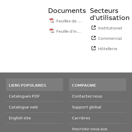
Documents
Secteurs
d'utilisation
Feuilles de …
Institutionel
Feuille d'ins…
Commercial
Hôtellerie
LIENS POPULAIRES
COMPAGNIE
Catalogues PDF
Contactez nous
Catalogue web
Support global
English site
Carrières
Inscrivez-vous aux