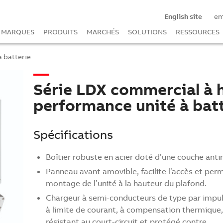
English site
e
MARQUES
PRODUITS
MARCHÉS
SOLUTIONS
RESSOURCES
à batterie
Série LDX commercial à 
performance unité à bat
Spécifications
Boîtier robuste en acier doté d’une couche antir
Panneau avant amovible, facilite l’accès et perm
montage de l’unité à la hauteur du plafond.
Chargeur à semi-conducteurs de type par impul
à limite de courant, à compensation thermique,
résistant au court-circuit et protégé contre