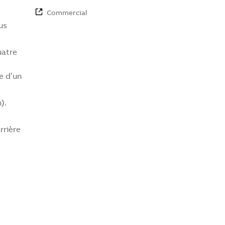
Commercial
us
uatre
e d’un
).
rrière