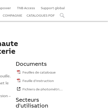
mpower
TNB Access
Support global
COMPAGNIE
CATALOGUES PDF
haute
terie
Documents
Feuilles de catalogue
ouille.
Feuille d'instruction
et le
Fichiers de photométrie…
sion –
Secteurs
d'utilisation