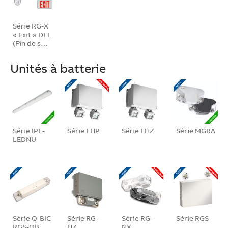
Série RG-X
« Exit » DEL
(Fin de s…
Unités à batterie
Série IPL-
Série LHP
Série LHZ
Série MGRA
LEDNU
Série Q-BIC
Série RG-
Série RG-
Série RGS
RGS-QB
HZ
NX