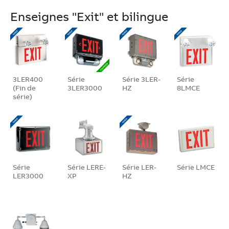
Enseignes "Exit" et bilingue
3LER400
Série
Série 3LER-
Série
(Fin de
3LER3000
HZ
8LMCE
série)
Série
Série LERE-
Série LER-
Série LMCE
LER3000
XP
HZ