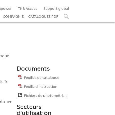
mpower
TNB Access
Support global
COMPAGNIE
CATALOGUES PDF
tique
Documents
Feuilles de catalogue
terie
Feuille d'instruction
Fichiers de photométrie…
alisme
Secteurs
d'utilisation