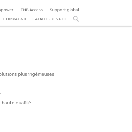
mpower
TNB Access
Support global
COMPAGNIE
CATALOGUES PDF
olutions plus ingénieuses
r
 haute qualité