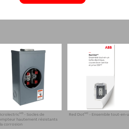
icrolectric
- Socles de
Red Dot
- Ensemble tout-en-
MD
MC
ompteur hautement résistants
 la corrosion