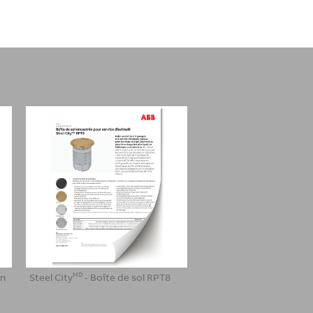
un
Steel City
- Boîte de sol RPT8
Couvercles pour boîtes 
MD
pour service en affleu