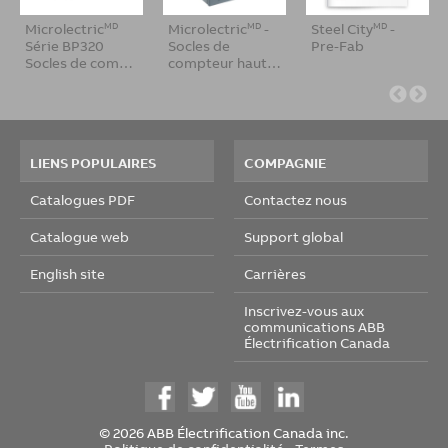
essoires
Microlectric
Microlectric
-
Steel City
-
MD
MD
MD
Série BP320
Socles de
Pre-Fab
Socles de com…
compteur haut…
LIENS POPULAIRES
COMPAGNIE
Catalogues PDF
Contactez nous
Catalogue web
Support global
English site
Carrières
Inscrivez-vous aux
communications ABB
Électrification Canada
© 2026 ABB Électrification Canada inc.