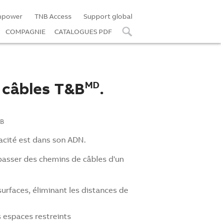
mpower
TNB Access
Support global
COMPAGNIE
CATALOGUES PDF
 câbles T&B
.
MD
&B
icacité est dans son ADN.
re passer des chemins de câbles d'un
surfaces, éliminant les distances de
 espaces restreints