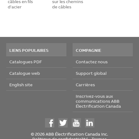
câbles en ﬁls
sur les chemins
d'acier
de câbles
LIENS POPULAIRES
COMPAGNIE
Catalogues PDF
Contactez nous
Catalogue web
Support global
English site
Carrières
Inscrivez-vous aux
communications ABB
Électrification Canada
© 2026 ABB Électrification Canada inc.
Politique de confidentialité
-
Termes