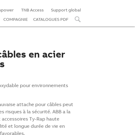
mpower
TNB Access
Support global
COMPAGNIE
CATALOGUES PDF
âbles en acier
s
noxydable pour environnements
auvaise attache pour câbles peut
 risques à la sécurité. ABB a la
t accessoires Ty-Rap haute
ité et longue durée de vie en
favorables.