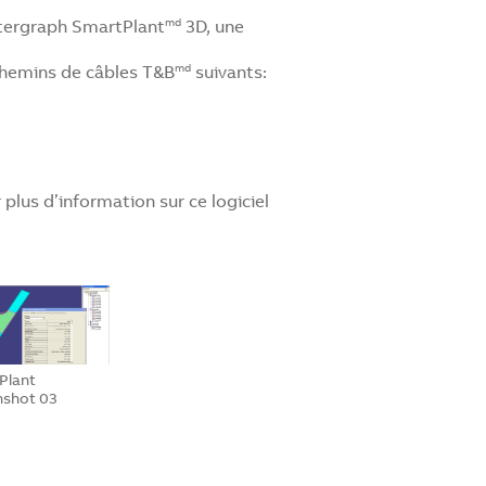
ntergraph SmartPlant
3D, une
md
 chemins de câbles T&B
suivants:
md
plus d’information sur ce logiciel
Plant
nshot 03