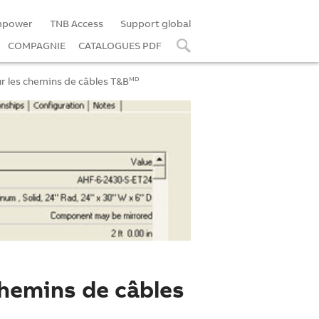
mpower
TNB Access
Support global
COMPAGNIE
CATALOGUES PDF
r les chemins de câbles T&B
MD
hemins de câbles