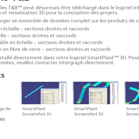
bles T&B
peut désormais être téléchargé dans le logiciel I
md
 et visualisation 3D pour la conception des projets.
charger un ensemble de données complet sur les produits de
échelle – sections droites et raccords
lle – sections droites et raccords
ble en échelle – sections droites et raccords
en fibre de verre – sections droites et raccords
tallé directement dans votre logiciel SmartPlant
3D. Pour 
md
onnées, veuillez
contacter Intergraph
directement.
ts
age de
SmartPlant
SmartPlant
Smart
Screenshot 01
Screenshot 02
Scree
3D
.