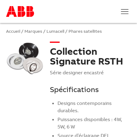
Accueil
/
Marques
/
Lumacell
/
Phares satellites
Collection
Signature RSTH
Série designer encastré
Spécifications
Designs contemporains
durables.
Puissances disponibles : 4W,
5W, 6 W
Source d’éclairage DEL