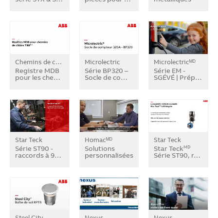
Chemins de câbles T&Bᴹᴰ
Microlectric
Microlectricᴹᴰ
Registre MDB
Série BP320 –
Série EM -
pour les che…
Socle de co…
SGÉVÉ | Prép…
Star Teck
Homacᴹᴰ
Star Teck
Série ST90 -
Solutions
Star Teck
MD
raccords à 9…
personnalisées…
Série ST90, r…
Steel City
Nexus
Nexus