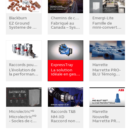
Blackburn
Chemins de câbles T&B
Emergi-Lite
MD
EZ Ground
Fabriqué au
Famille de
Systeme de …
Canada – Sys…
mini-convert…
Raccords pour câbles Star Teckᴹᴰ
ExpressTray
Marrette
L’évolution de
La solution
Marrette PRO-
la performan…
idéale en ges…
BLU Témoig…
Microlectric
Raccords T&B
Marrette
MD
Microlectric
NM-XD
Nouvelle
MD
- Socles de c…
Raccord non …
Marrette PR…