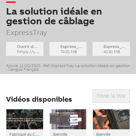
La solution idéale en
gestion de câblage
ExpressTray
Ouvrir dans YouTube
Express_Tray_FR_TnB_serveur.flv
Express_Tray_FR_TnB_serveur.zip
https://youtu.be/z-1OMz8xm-I
74.01 MB
41.91 MB
Ajouté: 11/10/2015 - Ref: ExpressTray-La-solution-ideale-en-gestion
- Langue: français
Filtrer la liste
Vidéos disponibles
Fabriqué au Canada
Iberville
Iberville