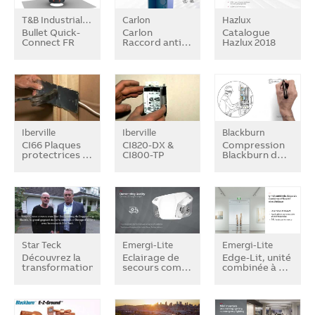
T&B Industrial Fitting
Carlon
Hazlux
Bullet Quick-
Carlon
Catalogue
Connect FR
Raccord anti…
Hazlux 2018
Iberville
Iberville
Blackburn
CI66 Plaques
CI820-DX &
Compression
protectrices …
CI800-TP
Blackburn d…
Star Teck
Emergi-Lite
Emergi-Lite
Découvrez la
Eclairage de
Edge-Lit, unité
transformation…
secours com…
combinée à …