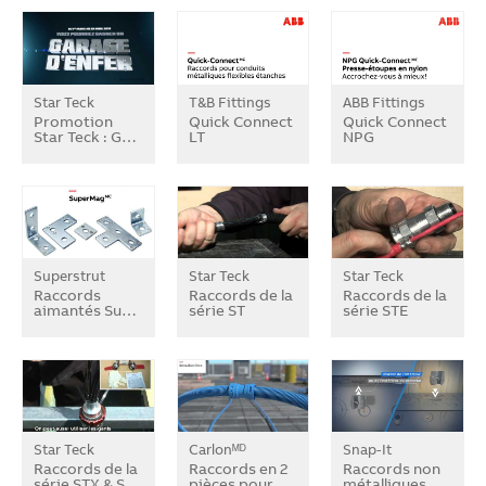
Star Teck
T&B Fittings
ABB Fittings
Promotion
Quick Connect
Quick Connect
Star Teck : G…
LT
NPG
Superstrut
Star Teck
Star Teck
Raccords
Raccords de la
Raccords de la
aimantés Su…
série ST
série STE
Star Teck
Carlonᴹᴰ
Snap-It
Raccords de la
Raccords en 2
Raccords non
série STX & S…
pièces pour …
métalliques