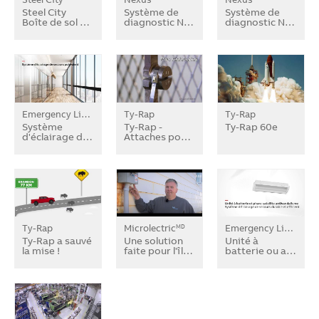
Steel City
Système de
Système de
Boîte de sol …
diagnostic N…
diagnostic N…
Emergency Lighting
Ty-Rap
Ty-Rap
Système
Ty-Rap -
Ty-Rap 60e
d'éclairage d…
Attaches po…
Ty-Rap
Microlectric
Emergency Lighting
MD
Ty-Rap a sauvé
Une solution
Unité à
la mise !
faite pour l'îl…
batterie ou a…