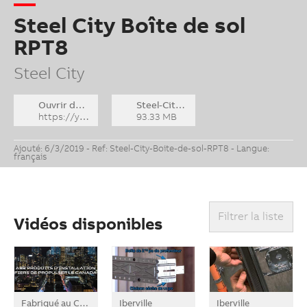
Steel City Boîte de sol
RPT8
Steel City
Ouvrir dans YouTube
Steel-City-Boite-de-sol-RPT8.zip
https://youtu.be/Pw34uJ2XAKA
93.33 MB
Ajouté: 6/3/2019 - Ref: Steel-City-Boite-de-sol-RPT8 - Langue:
français
Filtrer la liste
Vidéos disponibles
Fabriqué au Canada
Iberville
Iberville