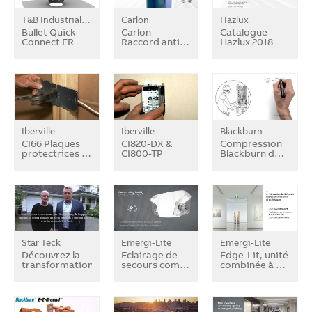
T&B Industrial Fitting
Carlon
Hazlux
Bullet Quick-
Carlon
Catalogue
Connect FR
Raccord anti…
Hazlux 2018
Iberville
Iberville
Blackburn
CI66 Plaques
CI820-DX &
Compression
protectrices …
CI800-TP
Blackburn d…
Star Teck
Emergi-Lite
Emergi-Lite
Découvrez la
Eclairage de
Edge-Lit, unité
transformation…
secours com…
combinée à …