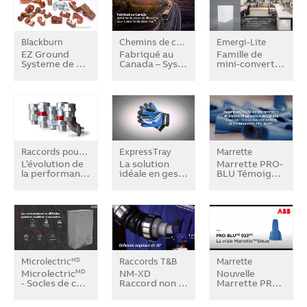
Blackburn
Chemins de câbles T&B
Emergi-Lite
MD
EZ Ground
Fabriqué au
Famille de
Systeme de …
Canada – Sys…
mini-convert…
Raccords pour câbles Star Teckᴹᴰ
ExpressTray
Marrette
L’évolution de
La solution
Marrette PRO-
la performan…
idéale en ges…
BLU Témoig…
Microlectric
Raccords T&B
Marrette
MD
Microlectric
NM-XD
Nouvelle
MD
- Socles de c…
Raccord non …
Marrette PR…