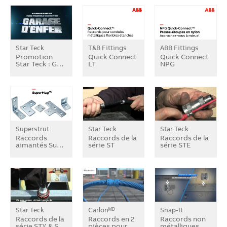
Star Teck
T&B Fittings
ABB Fittings
Promotion
Quick Connect
Quick Connect
Star Teck : G…
LT
NPG
Superstrut
Star Teck
Star Teck
Raccords
Raccords de la
Raccords de la
aimantés Su…
série ST
série STE
Star Teck
Carlonᴹᴰ
Snap-It
Raccords de la
Raccords en 2
Raccords non
série STX & S…
pièces pour …
métalliques