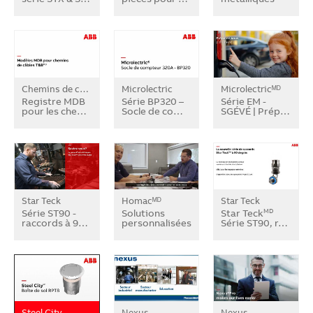
Chemins de câbles T&Bᴹᴰ
Microlectric
Microlectricᴹᴰ
Registre MDB
Série BP320 –
Série EM -
pour les che…
Socle de co…
SGÉVÉ | Prép…
Star Teck
Homacᴹᴰ
Star Teck
Série ST90 -
Solutions
Star Teck
MD
raccords à 9…
personnalisées…
Série ST90, r…
Steel City
Nexus
Nexus