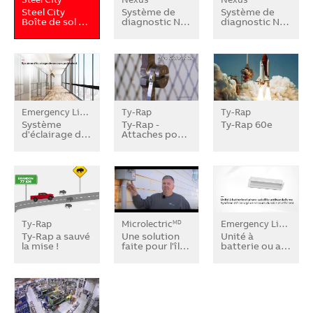
Steel City
Système de
Système de
Boîte de sol …
diagnostic N…
diagnostic N…
Emergency Lighting
Ty-Rap
Ty-Rap
Système
Ty-Rap -
Ty-Rap 60e
d'éclairage d…
Attaches po…
Ty-Rap
Microlectric
Emergency Lighting
MD
Ty-Rap a sauvé
Une solution
Unité à
la mise !
faite pour l'îl…
batterie ou a…